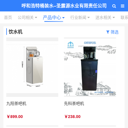
呼和浩特桶装水--圣露源水业有限责任公司
产品中心
首页
公司相关
行业新闻
送水相关
联
饮水机
筛选
九阳茶吧机
先科茶吧机
￥899.00
￥238.00