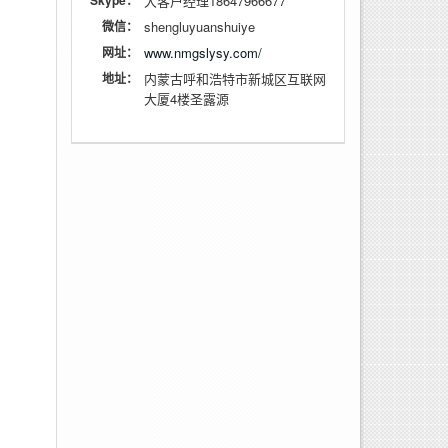
Skype：
大客户经理18647966677
微信：
shengluyuanshuiye
网址：
www.nmgslysy.com/
地址：
内蒙古呼和浩特市新城区互联网
大厦4楼圣露源