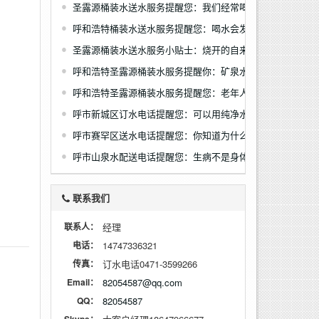
圣露源桶装水送水服务提醒您：我们经常喝水，但是您知道
呼和浩特桶装水送水服务提醒您：喝水会发胖？
圣露源桶装水送水服务小贴士：烧开的自来水，与桶装水相
呼和浩特圣露源桶装水服务提醒你：矿泉水和岩泉水有什么
呼和浩特圣露源桶装水服务提醒您：老年人应该怎样健康饮
呼市新城区订水电话提醒您：可以用纯净水给宝宝冲奶粉吗
呼市赛罕区送水电话提醒您：你知道为什么矿泉水，是喝酱
呼市山泉水配送电话提醒您：生病不是身体缺药，而是缺水
联系我们
联系人：
经理
电话：
14747336321
传真：
订水电话0471-3599266
Email：
82054587@qq.com
QQ：
82054587