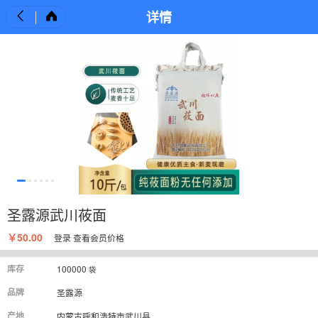
详情
圣露源武川莜面
￥50.00
登录
查看会员价格
库存
100000
袋
品牌
圣露源
产地
内蒙古呼和浩特市武川县