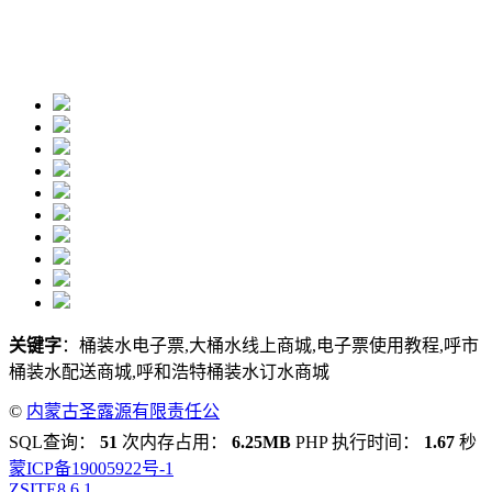
关键字
：桶装水电子票,大桶水线上商城,电子票使用教程,呼市
桶装水配送商城,呼和浩特桶装水订水商城
©
内蒙古圣露源有限责任公
司
SQL查询：
51
次内存占用：
6.25MB
PHP 执行时间：
1.67
秒
蒙ICP备19005922号-1
ZSITE
8.6.1