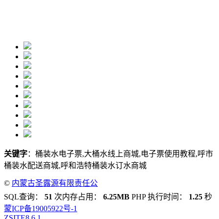
关键字
：桶装水电子票,大桶水线上商城,电子票使用教程,呼市
桶装水配送商城,呼和浩特桶装水订水商城
©
内蒙古圣露源有限责任公
司
SQL查询：
51
次内存占用：
6.25MB
PHP 执行时间：
1.25
秒
蒙ICP备19005922号-1
ZSITE
8.6.1