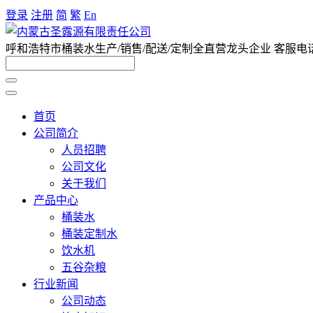
登录
注册
简
繁
En
呼和浩特市桶装水生产/销售/配送/定制全直营龙头企业 客服电话047
首页
公司简介
人员招聘
公司文化
关于我们
产品中心
桶装水
桶装定制水
饮水机
五谷杂粮
行业新闻
公司动态