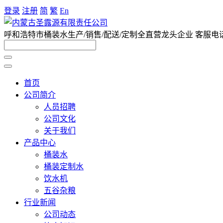
登录
注册
简
繁
En
呼和浩特市桶装水生产/销售/配送/定制全直营龙头企业 客服电话047
首页
公司简介
人员招聘
公司文化
关于我们
产品中心
桶装水
桶装定制水
饮水机
五谷杂粮
行业新闻
公司动态